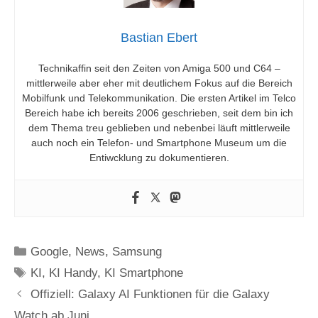
Bastian Ebert
Technikaffin seit den Zeiten von Amiga 500 und C64 –
mittlerweile aber eher mit deutlichem Fokus auf die Bereich
Mobilfunk und Telekommunikation. Die ersten Artikel im Telco
Bereich habe ich bereits 2006 geschrieben, seit dem bin ich
dem Thema treu geblieben und nebenbei läuft mittlerweile
auch noch ein Telefon- und Smartphone Museum um die
Entiwcklung zu dokumentieren.
Kategorien
Google
,
News
,
Samsung
Schlagwörter
KI
,
KI Handy
,
KI Smartphone
Offiziell: Galaxy AI Funktionen für die Galaxy
Watch ab Juni