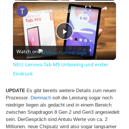
×
NEU: Lenovo Tab M9 Unboxing und erster Eindruck
P
Watch on
l
NEU: Lenovo Tab M9 Unboxing und erster
a
Eindruck
y
UPDATE
Es gibt bereits weitere Details zum neuen
Prozessor.
Demnach
soll die Leistung sogar noch
niedriger liegen als gedacht und in einem Bereich
V
zwischen Snapdragon 8 Gen 2 und Gen3 angesiedelt
sein. DerGespräch sind Antutu Werte von ca. 2
i
Millionen. neue Chipsatz wird also sogar langsamer