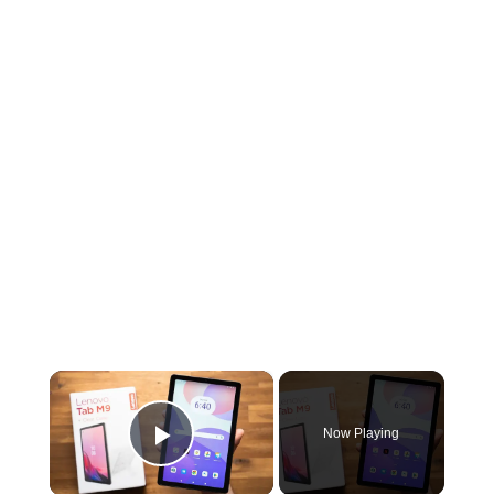
×
Now Playing
Play Video