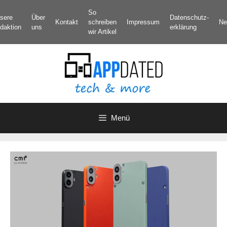
Zum
So
sere
Über
Datenschutz­
Inhalt
Kontakt
schreiben
Impressum
Ne
daktion
uns
erklärung
springen
wir Artikel
Menü