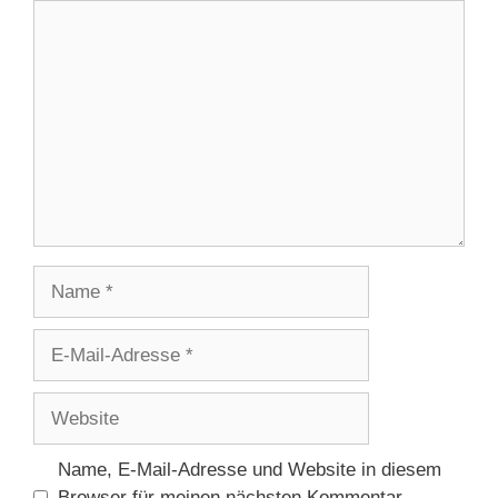
Kommentar
i
d
e
o
Name
E-
Mail-
Adresse
Website
Name, E-Mail-Adresse und Website in diesem
Browser für meinen nächsten Kommentar