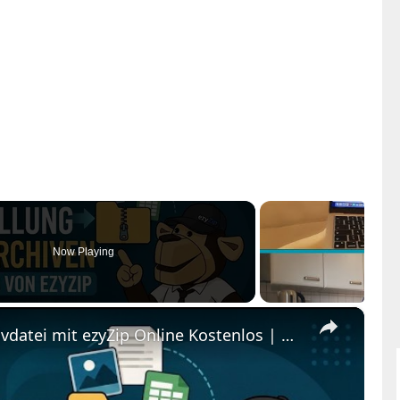
Now Playing
×
📦 So Erstellen Sie eine Archivdatei mit ezyZip Online Kostenlos | Ohne Softwareinstallation