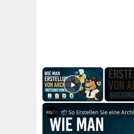
×
Play Video