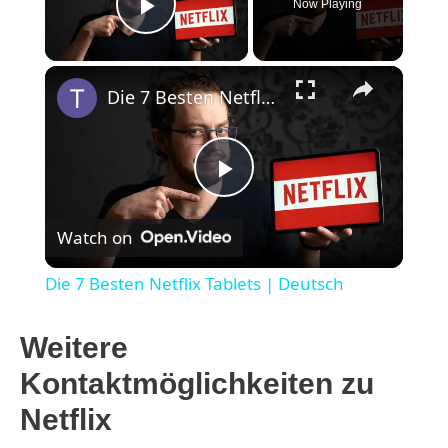
Now Playing
Play Video
×
Die 7 Besten Netflix Tablets | Deutsch
P
Watch on
l
Die 7 Besten Netflix Tablets | Deutsch
a
Weitere
y
Kontaktmöglichkeiten zu
Netflix
V