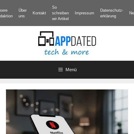
Zum
So
sere
Über
Datenschutz­
Inhalt
Kontakt
schreiben
Impressum
Ne
daktion
uns
erklärung
springen
wir Artikel
Menü