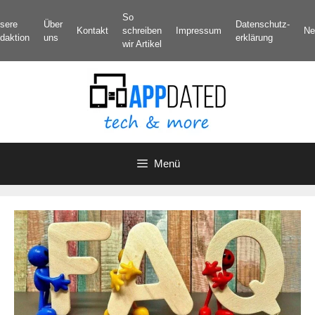
Zum
So
sere
Über
Datenschutz­
Inhalt
Kontakt
schreiben
Impressum
Ne
daktion
uns
erklärung
springen
wir Artikel
Menü