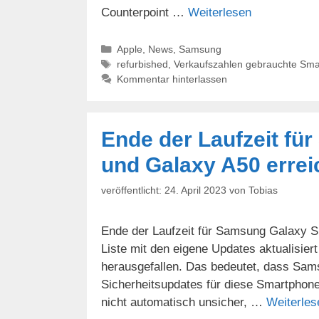
Counterpoint …
Weiterlesen
Kategorien
Apple
,
News
,
Samsung
Schlagwörter
refurbished
,
Verkaufszahlen gebrauchte Sm
Kommentar hinterlassen
Ende der Laufzeit fü
und Galaxy A50 errei
24. April 2023
von
Tobias
Ende der Laufzeit für Samsung Galaxy S
Liste mit den eigene Updates aktualisier
herausgefallen. Das bedeutet, dass Sam
Sicherheitsupdates für diese Smartphone
nicht automatisch unsicher, …
Weiterles