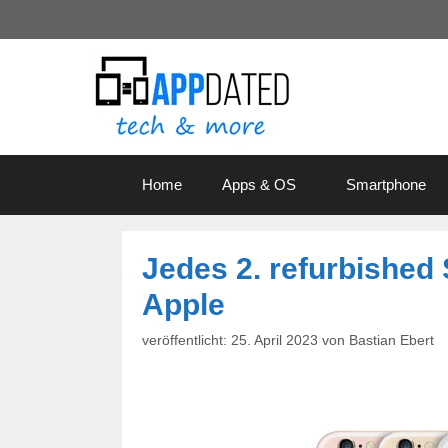
Zum
Inhalt
springen
Home
Apps & OS
Smartphone
Jedes 2. refurbishe
Apple
25. April 2023
von
Bastian Ebert