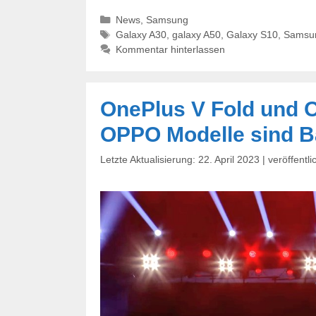
Kategorien
News
,
Samsung
Schlagwörter
Galaxy A30
,
galaxy A50
,
Galaxy S10
,
Samsu
Kommentar hinterlassen
OnePlus V Fold und On
OPPO Modelle sind B
22. April 2023