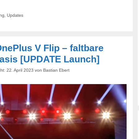
ng
,
Updates
ePlus V Flip – faltbare
asis [UPDATE Launch]
22. April 2023
von
Bastian Ebert