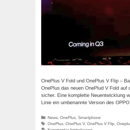
OnePlus V Fold und OnePlus V Flip – Ba
OnePlus das neuen OnePlud V Fold auf d
sicher. Eine komplette Neuentwicklung w
Linie ein umbenannte Version des OPPO
Kategorien
News
,
OnePlus
,
Smartphone
Schlagwörter
OnePlus
,
OnePlus V
,
OnePlus V Flip
,
Oneplu
Kommentar hinterlassen