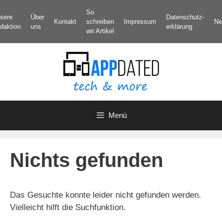
Zum
So
sere
Über
Datenschutz­
Inhalt
Kontakt
schreiben
Impressum
Ne
daktion
uns
erklärung
springen
wir Artikel
Menü
Nichts gefunden
Das Gesuchte konnte leider nicht gefunden werden.
Vielleicht hilft die Suchfunktion.