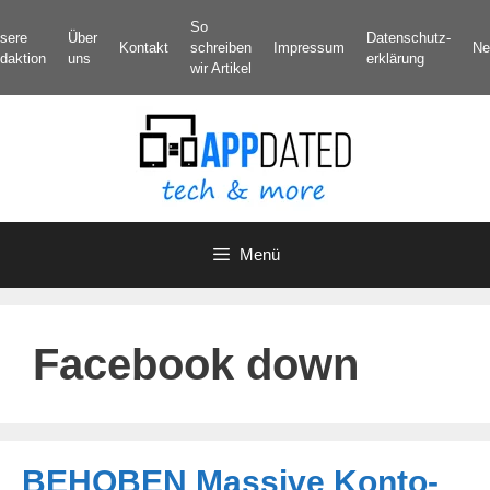
Zum
So
sere
Über
Datenschutz­
Inhalt
Kontakt
schreiben
Impressum
Ne
daktion
uns
erklärung
springen
wir Artikel
Menü
Facebook down
BEHOBEN Massive Konto-