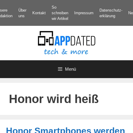
Zum
So
sere
Über
Datenschutz­
Inhalt
Kontakt
schreiben
Impressum
Ne
daktion
uns
erklärung
springen
wir Artikel
Menü
Honor wird heiß
Honor Smartphones werden