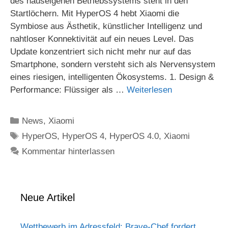
des hauseigenen Betriebssystems steht in den
Startlöchern. Mit HyperOS 4 hebt Xiaomi die
Symbiose aus Ästhetik, künstlicher Intelligenz und
nahtloser Konnektivität auf ein neues Level. Das
Update konzentriert sich nicht mehr nur auf das
Smartphone, sondern versteht sich als Nervensystem
eines riesigen, intelligenten Ökosystems. 1. Design &
Performance: Flüssiger als …
Weiterlesen
Kategorien
News
,
Xiaomi
Schlagwörter
HyperOS
,
HyperOS 4
,
HyperOS 4.0
,
Xiaomi
Kommentar hinterlassen
Neue Artikel
Wettbewerb im Adressfeld: Brave-Chef fordert