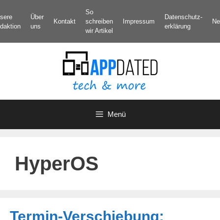
Zum
So
sere
Über
Datenschutz­
Inhalt
Kontakt
schreiben
Impressum
Ne
daktion
uns
erklärung
springen
wir Artikel
Menü
HyperOS
Termin-Verschiebung: