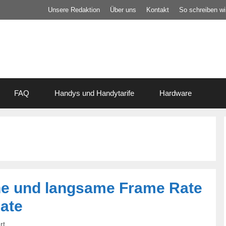
Unsere Redaktion
Über uns
Kontakt
So schreiben wir
FAQ
Handys und Handytarife
Hardware
he und langsame Frame Rate
ate
rt