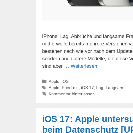
iPhone: Lag, Abbrüche und langsame Fr
mittlerweile bereits mehrere Versionen v
bestehen nach wie vor nach dem Update u
sondern auch ältere Modelle, die diese 
sind aber …
Weiterlesen
Kategorien
Apple
,
iOS
Schlagwörter
Apple
,
Friert ein
,
iOS 17
,
Lag
,
Langsam
Kommentar hinterlassen
iOS 17: Apple unters
beim Datenschutz [