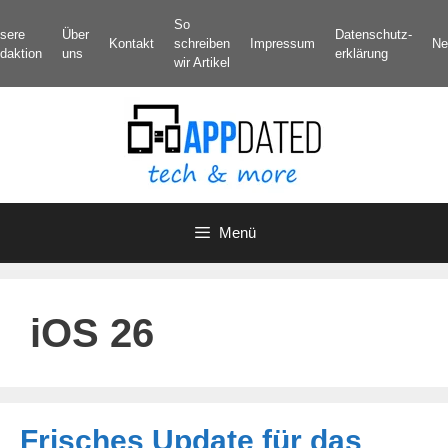
Zum
So
sere
Über
Datenschutz­
Inhalt
Kontakt
schreiben
Impressum
Ne
daktion
uns
erklärung
springen
wir Artikel
Menü
iOS 26
Frisches Update für das