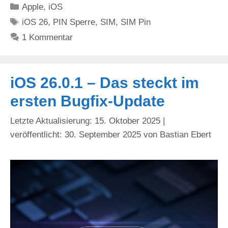
Kategorien
Apple
,
iOS
Schlagwörter
iOS 26
,
PIN Sperre
,
SIM
,
SIM Pin
1 Kommentar
iOS 26.0.1 – Das steckt im
ersten Bugfix-Update
15. Oktober 2025
30. September 2025
von
Bastian Ebert