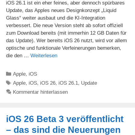
iOS 26.1 ist ein eher feines, aber dennoch spürbares
Update, das Apples neues Designkonzept „Liquid
Glass“ weiter ausbaut und die KI-Integration
verbessert. Die neue Version steht ab sofort offiziell
zum Download bereits (mit immerhin 12 GB Daten für
das Update). Wer bereits iOS 26 nutzt, wird vor allem
optische und funktionale Verfeinerungen bemerken,
die den …
Weiterlesen
Kategorien
Apple
,
iOS
Schlagwörter
Apple
,
iOS
,
iOS 26
,
iOS 26.1
,
Update
Kommentar hinterlassen
iOS 26 Beta 3 veröffentlicht
– das sind die Neuerungen