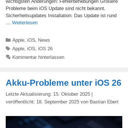
wichtigsten Änderungen: Fehlerbehebungen Größere
Probleme beim iOS Update sind nicht bekannt.
Sicherheitsupdates Installation: Das Update ist rund
…
Weiterlesen
Kategorien
Apple
,
iOS
,
News
Schlagwörter
Apple
,
iOS
,
iOS 26
Kommentar hinterlassen
Akku-Probleme unter iOS 26
15. Oktober 2025
18. September 2025
von
Bastian Ebert