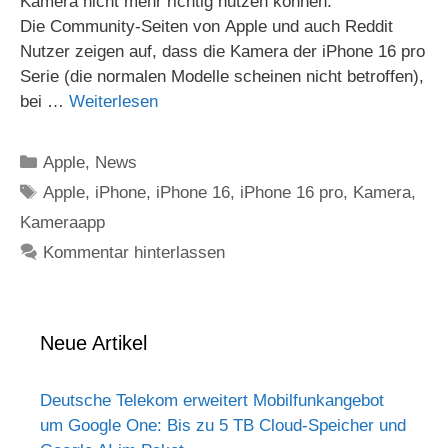
Kamera nicht mehr richtig nutzen können.
Die Community-Seiten von Apple und auch Reddit
Nutzer zeigen auf, dass die Kamera der iPhone 16 pro
Serie (die normalen Modelle scheinen nicht betroffen),
bei …
Weiterlesen
Kategorien
Apple
,
News
Schlagwörter
Apple
,
iPhone
,
iPhone 16
,
iPhone 16 pro
,
Kamera
,
Kameraapp
Kommentar hinterlassen
Neue Artikel
Deutsche Telekom erweitert Mobilfunkangebot
um Google One: Bis zu 5 TB Cloud-Speicher und