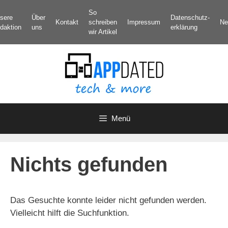
Zum
So
sere
Über
Datenschutz­
Inhalt
Kontakt
schreiben
Impressum
Ne
daktion
uns
erklärung
springen
wir Artikel
Menü
Nichts gefunden
Das Gesuchte konnte leider nicht gefunden werden.
Vielleicht hilft die Suchfunktion.