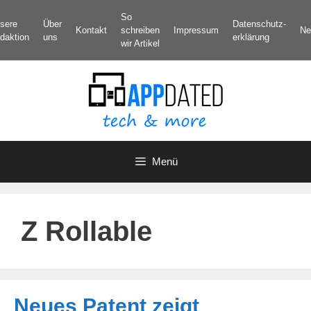
Zum
So
sere
Über
Datenschutz­
Inhalt
Kontakt
schreiben
Impressum
Ne
daktion
uns
erklärung
springen
wir Artikel
Menü
Z Rollable
Neues Patent zeigt