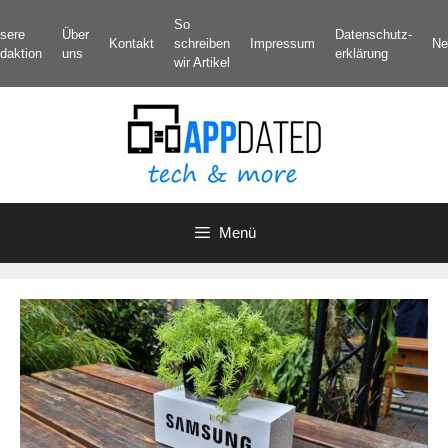
Zum
So
sere
Über
Datenschutz­
Inhalt
Kontakt
schreiben
Impressum
Ne
daktion
uns
erklärung
springen
wir Artikel
Menü