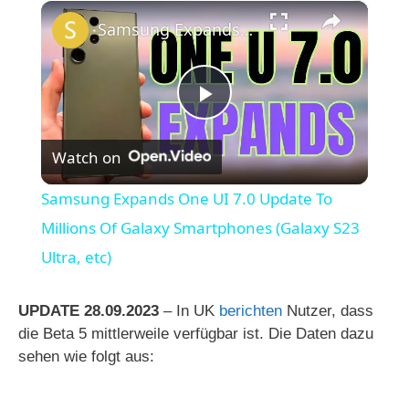
×
Samsung Expands One UI 7.0 Update To Millions Of Galaxy Smartphones (Galaxy S23 Ultra, etc)
P
Watch on
l
Samsung Expands One UI 7.0 Update To
a
Millions Of Galaxy Smartphones (Galaxy S23
Ultra, etc)
y
UPDATE 28.09.2023
– In UK
berichten
Nutzer, dass
V
die Beta 5 mittlerweile verfügbar ist. Die Daten dazu
sehen wie folgt aus:
i