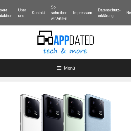
Zum
So
sere
Über
Datenschutz­
Inhalt
Kontakt
schreiben
Impressum
Ne
daktion
uns
erklärung
springen
wir Artikel
Menü