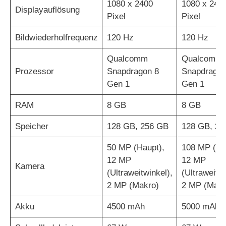
1080 x 2400
1080 x 240
Displayauflösung
Pixel
Pixel
Bildwiederholfrequenz
120 Hz
120 Hz
Qualcomm
Qualcomm
Prozessor
Snapdragon 8
Snapdragon
Gen 1
Gen 1
RAM
8 GB
8 GB
Speicher
128 GB, 256 GB
128 GB, 25
50 MP (Haupt),
108 MP (Ha
12 MP
12 MP
Kamera
(Ultraweitwinkel),
(Ultraweitwi
2 MP (Makro)
2 MP (Makr
Akku
4500 mAh
5000 mAh