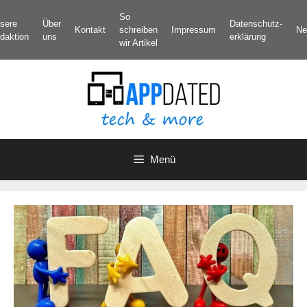
Zum
So
sere
Über
Datenschutz­
Inhalt
Kontakt
schreiben
Impressum
Ne
daktion
uns
erklärung
springen
wir Artikel
Menü