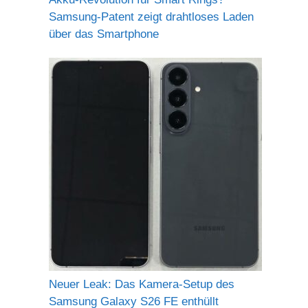
Samsung-Patent zeigt drahtloses Laden
über das Smartphone
Neuer Leak: Das Kamera-Setup des
Samsung Galaxy S26 FE enthüllt