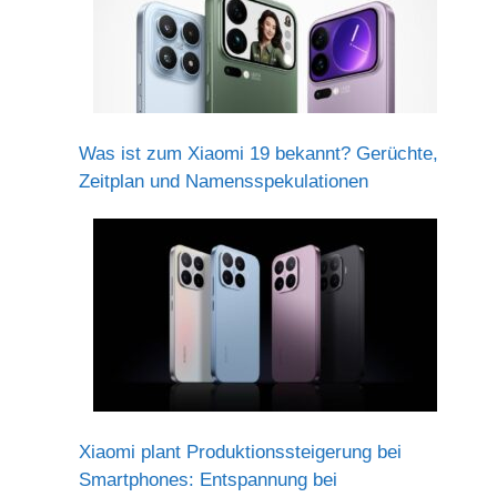
Was ist zum Xiaomi 19 bekannt? Gerüchte,
Zeitplan und Namensspekulationen
Xiaomi plant Produktionssteigerung bei
Smartphones: Entspannung bei