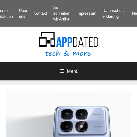
Zum
So
sere
Über
Datenschutz­
Inhalt
Kontakt
schreiben
Impressum
Ne
daktion
uns
erklärung
springen
wir Artikel
Menü