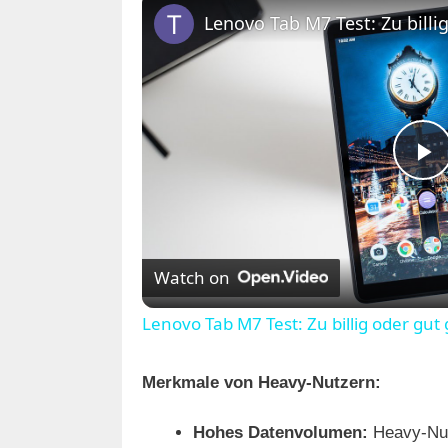
Lenovo Tab M7 Test: Zu billi
P
l
Watch on
a
Lenovo Tab M7 Test: Zu billig oder gut
y
Merkmale von Heavy-Nutzern:
V
Hohes Datenvolumen:
Heavy-Nutz