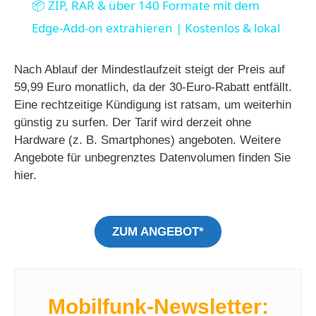
📦 ZIP, RAR & über 140 Formate mit dem
a
Edge-Add-on extrahieren | Kostenlos & lokal
y
Nach Ablauf der Mindestlaufzeit steigt der Preis auf
59,99 Euro monatlich, da der 30-Euro-Rabatt entfällt.
Eine rechtzeitige Kündigung ist ratsam, um weiterhin
V
günstig zu surfen. Der Tarif wird derzeit ohne
Hardware (z. B. Smartphones) angeboten. Weitere
i
Angebote für unbegrenztes Datenvolumen finden Sie
hier.
d
ZUM ANGEBOT*
e
o
Mobilfunk-Newsletter: