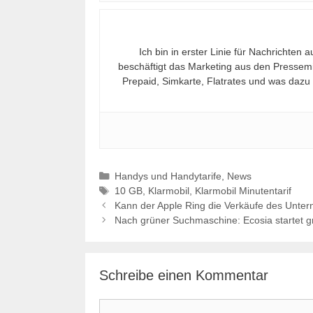
Ich bin in erster Linie für Nachrichten
beschäftigt das Marketing aus den Pressemi
Prepaid, Simkarte, Flatrates und was dazu
Kategorien
Handys und Handytarife
,
News
Schlagwörter
10 GB
,
Klarmobil
,
Klarmobil Minutentarif
Kann der Apple Ring die Verkäufe des Unte
Nach grüner Suchmaschine: Ecosia startet 
Schreibe einen Kommentar
Kommentar