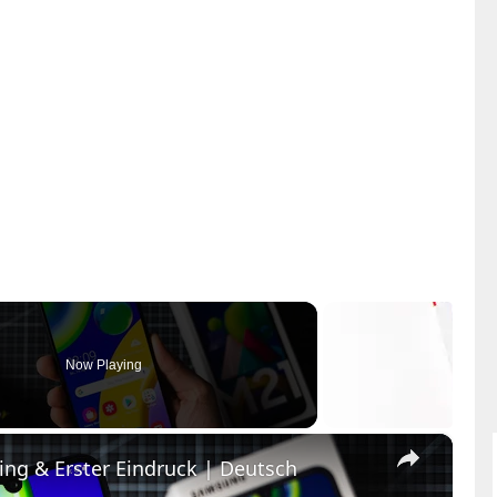
Now Playing
×
g & Erster Eindruck | Deutsch