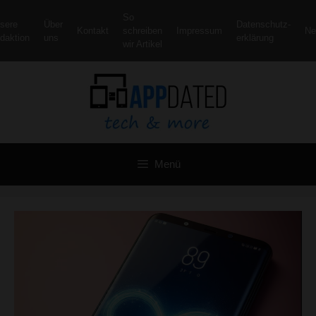
Zum
So
sere
Über
Datenschutz­
Inhalt
Kontakt
schreiben
Impressum
Ne
daktion
uns
erklärung
springen
wir Artikel
Menü