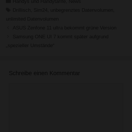
Kategorien
Handys und Handytarife
,
News
Schlagwörter
Drillisch
,
Sim24
,
unbegrenztes Datenvolumen
,
unlimited Datenvolumen
ASUS Zenfone 11 ultra bekommt grüne Version
Samsung ONE UI 7 kommt später aufgrund
„spezieller Umstände“
Schreibe einen Kommentar
Kommentar