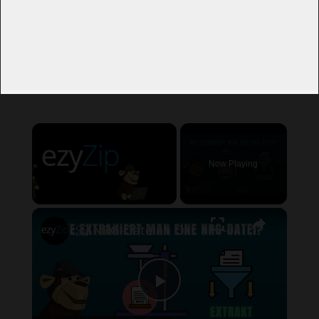
×
Now Playing
×
Unmute
📀 NRG-Dateien Online Kostenlos Extrahieren | Ohne Software-Installation
Play