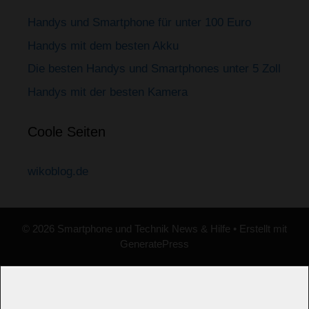
Handys und Smartphone für unter 100 Euro
Handys mit dem besten Akku
Die besten Handys und Smartphones unter 5 Zoll
Handys mit der besten Kamera
Coole Seiten
wikoblog.de
© 2026 Smartphone und Technik News & Hilfe
• Erstellt mit
GeneratePress