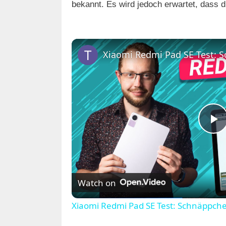
bekannt. Es wird jedoch erwartet, dass
P
l
Watch on
a
Xiaomi Redmi Pad SE Test: Schnäppche
y