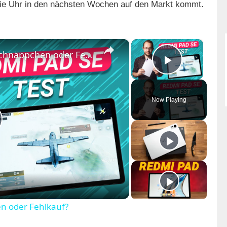
 die Uhr in den nächsten Wochen auf den Markt kommt.
×
×
Xiaomi Redmi Pad SE Test: Schnäppchen oder Fehlkauf?
Play Vid
Now Playing
n oder Fehlkauf?