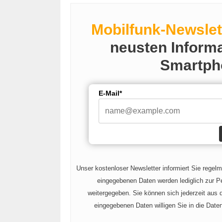
V
Mobilfunk-Newslet
neusten Inform
i
Smartph
d
E-Mail*
e
o
Unser kostenloser Newsletter informiert Sie regel
eingegebenen Daten werden lediglich zur Pe
weitergegeben. Sie können sich jederzeit aus
eingegebenen Daten willigen Sie in die Date