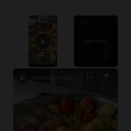
×
Now Playing
Play Video
×
Leckere Gnocchis für nur 2,32€ | CHEAP EATS #shorts