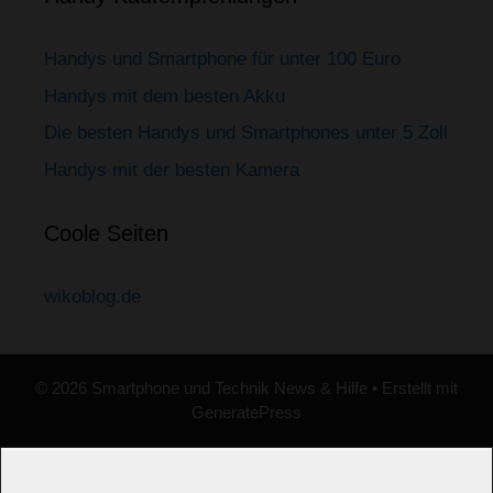
Handys und Smartphone für unter 100 Euro
Handys mit dem besten Akku
Die besten Handys und Smartphones unter 5 Zoll
Handys mit der besten Kamera
Coole Seiten
wikoblog.de
© 2026 Smartphone und Technik News & Hilfe
• Erstellt mit
GeneratePress