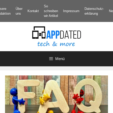
Zum
So
sere
Über
Datenschutz­
Inhalt
Kontakt
schreiben
Impressum
Ne
daktion
uns
erklärung
springen
wir Artikel
Menü