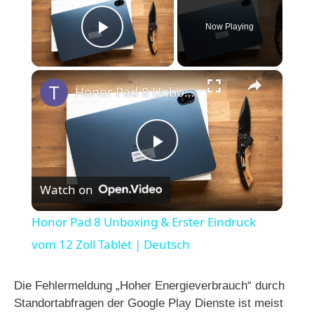
Now Playing
Play Video
×
Honor Pad 8 Unboxing & Erster Eindruck vom 12 Zoll Tablet | Deutsch
P
Watch on
l
Honor Pad 8 Unboxing & Erster Eindruck
a
vom 12 Zoll Tablet | Deutsch
y
Die Fehlermeldung „Hoher Energieverbrauch“ durch
Standortabfragen der Google Play Dienste ist meist