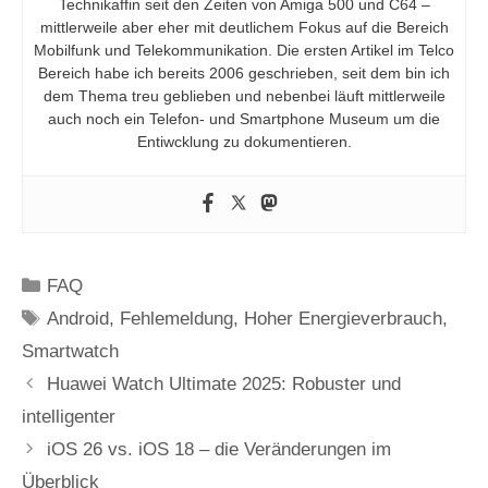
Technikaffin seit den Zeiten von Amiga 500 und C64 –
mittlerweile aber eher mit deutlichem Fokus auf die Bereich
Mobilfunk und Telekommunikation. Die ersten Artikel im Telco
Bereich habe ich bereits 2006 geschrieben, seit dem bin ich
dem Thema treu geblieben und nebenbei läuft mittlerweile
auch noch ein Telefon- und Smartphone Museum um die
Entiwcklung zu dokumentieren.
Kategorien
FAQ
Schlagwörter
Android
,
Fehlemeldung
,
Hoher Energieverbrauch
,
Smartwatch
Huawei Watch Ultimate 2025: Robuster und
intelligenter
iOS 26 vs. iOS 18 – die Veränderungen im
Überblick