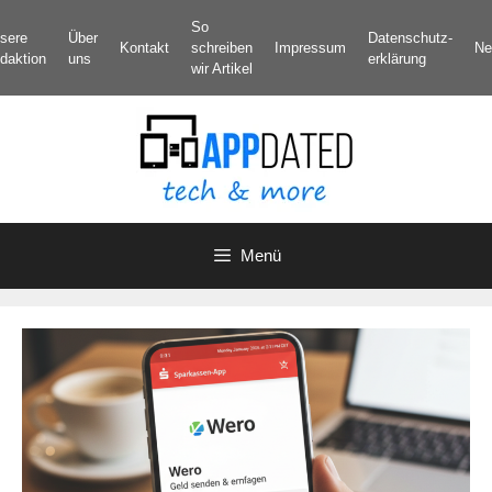
Zum
So
sere
Über
Datenschutz­
Inhalt
Kontakt
schreiben
Impressum
Ne
daktion
uns
erklärung
springen
wir Artikel
Menü