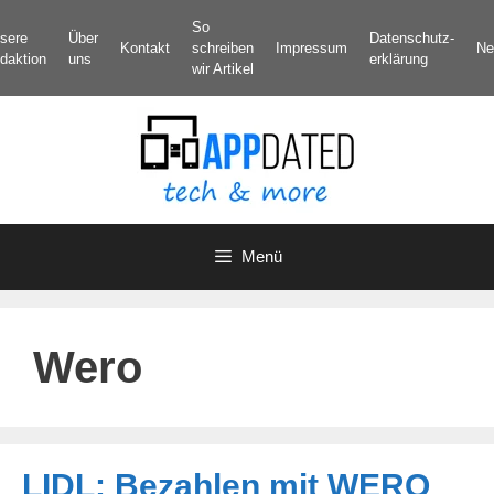
Zum
So
sere
Über
Datenschutz­
Inhalt
Kontakt
schreiben
Impressum
Ne
daktion
uns
erklärung
springen
wir Artikel
Menü
Wero
LIDL: Bezahlen mit WERO