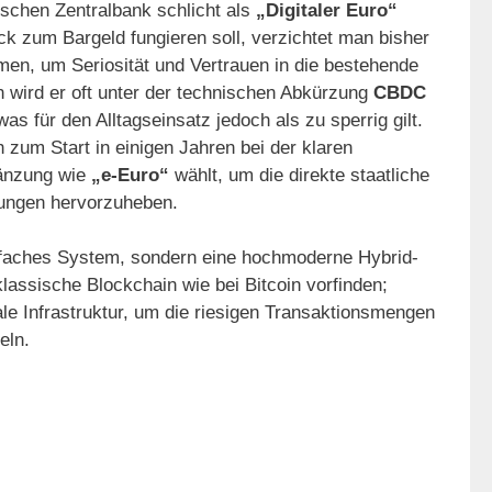
äischen Zentralbank schlicht als
„Digitaler Euro“
ck zum Bargeld fungieren soll, verzichtet man bisher
en, um Seriosität und Vertrauen in die bestehende
n wird er oft unter der technischen Abkürzung
CBDC
 was für den Alltagseinsatz jedoch als zu sperrig gilt.
 zum Start in einigen Jahren bei der klaren
gänzung wie
„e-Euro“
wählt, um die direkte staatliche
rungen hervorzuheben.
infaches System, sondern eine hochmoderne Hybrid-
lassische Blockchain wie bei Bitcoin vorfinden;
ale Infrastruktur, um die riesigen Transaktionsmengen
eln.