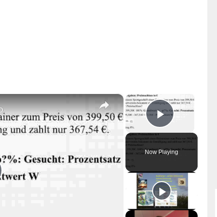
×
×
o
Play Vid
Now Playing