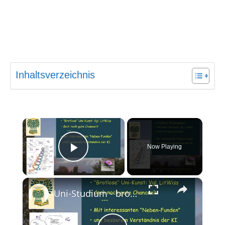
Inhaltsverzeichnis
×
Now Playing
Play Video
×
Uni-Studium - brotlose Kunst? Freisteins KI-Eskapade findet eine Lösung und noch mehr