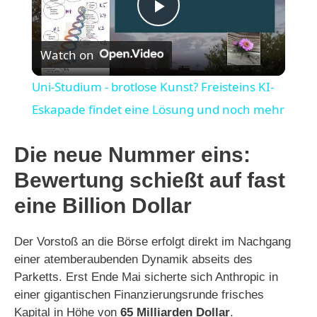
P
Watch on
l
Uni-Studium - brotlose Kunst? Freisteins KI-
a
Eskapade findet eine Lösung und noch mehr
y
Die neue Nummer eins:
Bewertung schießt auf fast
V
eine Billion Dollar
i
Der Vorstoß an die Börse erfolgt direkt im Nachgang
einer atemberaubenden Dynamik abseits des
d
Parketts. Erst Ende Mai sicherte sich Anthropic in
einer gigantischen Finanzierungsrunde frisches
Kapital in Höhe von
65 Milliarden Dollar
.