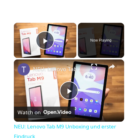
×
Now Playing
Play Video
×
NEU: Lenovo Tab M9 Unboxing und erster Eindruck
P
Watch on
l
NEU: Lenovo Tab M9 Unboxing und erster
a
Eindruck