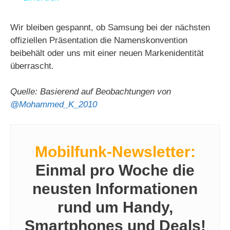
y
Wir bleiben gespannt, ob Samsung bei der nächsten
offiziellen Präsentation die Namenskonvention
beibehält oder uns mit einer neuen Markenidentität
V
überrascht.
i
Quelle: Basierend auf Beobachtungen von
@Mohammed_K_2010
d
Mobilfunk-Newsletter:
e
Einmal pro Woche die
o
neusten Informationen
rund um Handy,
Smartphones und Deals!