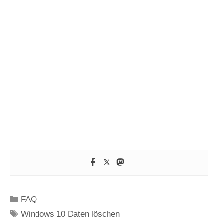
Kategorien
FAQ
Schlagwörter
Windows 10 Daten löschen