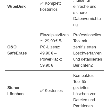
, ideal für
✅ Komplett
WipeDisk
einfache und
kostenlos
sichere
Datenvernichtu
ng
Einzelplatzlizen
Professionelles
z: 29,90 € 5-
Tool mit
O&O
PC-Lizenz:
zertifizierten
SafeErase
49,90 € –
Löschverfahren
PowerPack:
und detaillierten
59,90 €
Berichten2
Kompaktes
Tool für
Sicher
gezieltes
✅ Kostenlos
Löschen
Löschen von
Dateien und
Partitionen