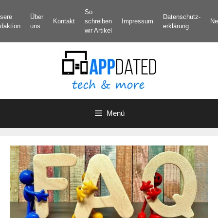
Zum
So
sere
Über
Datenschutz­
Inhalt
Kontakt
schreiben
Impressum
Ne
daktion
uns
erklärung
springen
wir Artikel
Menü