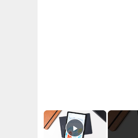
×
Play Video