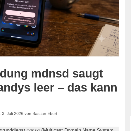
ndung mdnsd saugt
ndys leer – das kann
3. Juli 2026
von
Bastian Ebert
rgrunddienst
(Multicast Domain Name System
mdnsd