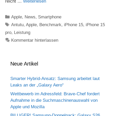
reicht …
Weiterlesen
Kategorien
Apple
,
News
,
Smartphone
Schlagwörter
Antutu
,
Apple
,
Benchmark
,
iPhone 15
,
iPhone 15
pro
,
Leistung
Kommentar hinterlassen
Neue Artikel
Smarter Hybrid-Ansatz: Samsung arbeitet laut
Leaks an der „Galaxy Aero“
Wettbewerb im Adressfeld: Brave-Chef fordert
Aufnahme in die Suchmaschinenauswahl von
Apple und Mozilla
BILLIGER! Samsung-Doppelpack: Galaxy S26