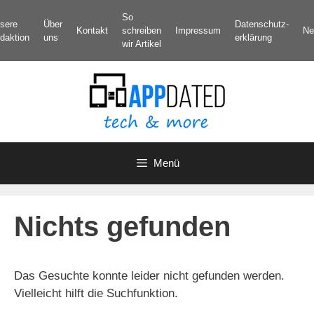
Zum
So
sere
Über
Datenschutz­
Inhalt
Kontakt
schreiben
Impressum
Ne
daktion
uns
erklärung
springen
wir Artikel
Menü
Nichts gefunden
Das Gesuchte konnte leider nicht gefunden werden.
Vielleicht hilft die Suchfunktion.