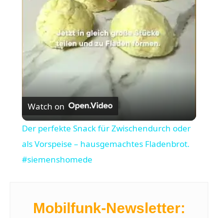
l
a
y
V
Watch on
i
Der perfekte Snack für Zwischendurch oder
als Vorspeise – hausgemachtes Fladenbrot.
d
#siemenshomede
e
Mobilfunk-Newsletter:
o