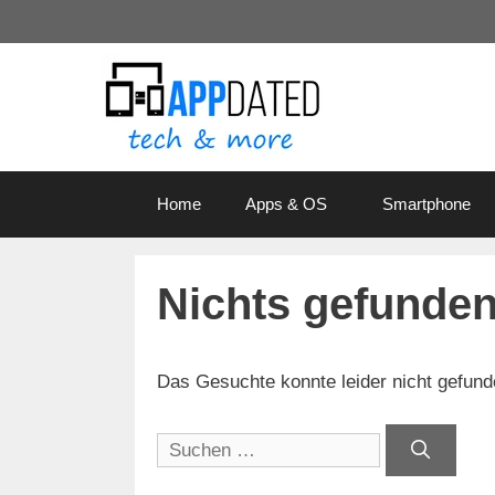
Zum
Inhalt
springen
Home
Apps & OS
Smartphone
Nichts gefunde
Das Gesuchte konnte leider nicht gefunden
Suchen
nach: