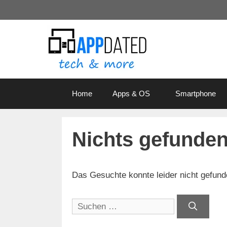
Zum
Inhalt
springen
Home
Apps & OS
Smartphone
Nichts gefunde
Das Gesuchte konnte leider nicht gefunden
Suchen
nach: