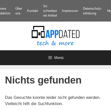
Zum
So
sere
Über
Datenschutz­
Inhalt
Kontakt
schreiben
Impressum
Ne
daktion
uns
erklärung
springen
wir Artikel
Menü
Nichts gefunden
Das Gesuchte konnte leider nicht gefunden werden.
Vielleicht hilft die Suchfunktion.