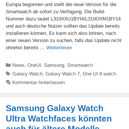
Europa begonnen und stellt die neue Version für die
Smartwatch ab sofort zu Verfügung. Die Build-
Nummer dazu lautet L310XXU1BYI4/L310OXM1BY14
und auch deutsche Nutzer sollten das Update bereits
installieren können. Es kann sich also lohnen, nach
einer neuen Version zu suchen, falls das Update nicht
ohnehin bereits …
Weiterlesen
Kategorien
News
,
OneUI
,
Samsung
,
Smartwatch
Schlagwörter
Galaxy Watch
,
Galaxy Watch 7
,
One UI 8 watch
Kommentar hinterlassen
Samsung Galaxy Watch
Ultra Watchfaces könnten
auch für ältere Modelle