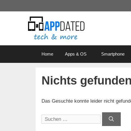
Zum
Inhalt
springen
Home
Apps & OS
Smartphone
Nichts gefunde
Das Gesuchte konnte leider nicht gefunden
Suchen
nach: