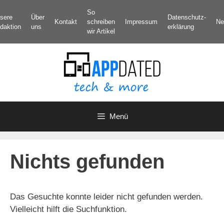
Zum
So
sere
Über
Datenschutz­
Inhalt
Kontakt
schreiben
Impressum
Ne
daktion
uns
erklärung
springen
wir Artikel
Menü
Nichts gefunden
Das Gesuchte konnte leider nicht gefunden werden.
Vielleicht hilft die Suchfunktion.