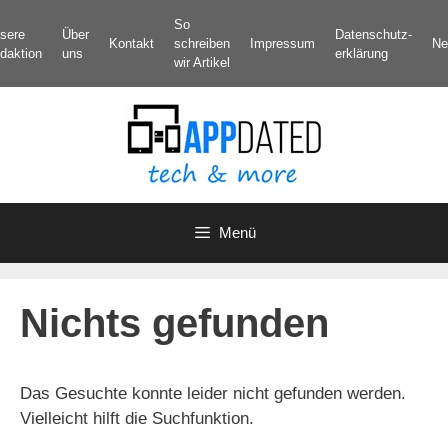
Zum
So
sere
Über
Datenschutz­
Inhalt
Kontakt
schreiben
Impressum
Ne
daktion
uns
erklärung
springen
wir Artikel
Menü
Nichts gefunden
Das Gesuchte konnte leider nicht gefunden werden.
Vielleicht hilft die Suchfunktion.