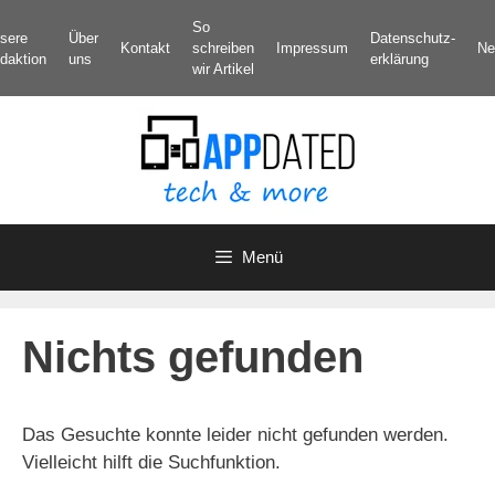
Zum
So
sere
Über
Datenschutz­
Inhalt
Kontakt
schreiben
Impressum
Ne
daktion
uns
erklärung
springen
wir Artikel
Menü
Nichts gefunden
Das Gesuchte konnte leider nicht gefunden werden.
Vielleicht hilft die Suchfunktion.