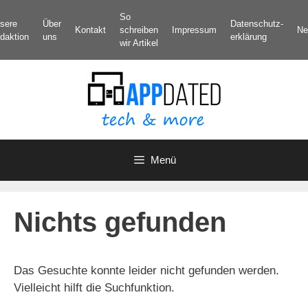
Zum
So
sere
Über
Datenschutz­
Inhalt
Kontakt
schreiben
Impressum
Ne
daktion
uns
erklärung
springen
wir Artikel
Menü
Nichts gefunden
Das Gesuchte konnte leider nicht gefunden werden.
Vielleicht hilft die Suchfunktion.