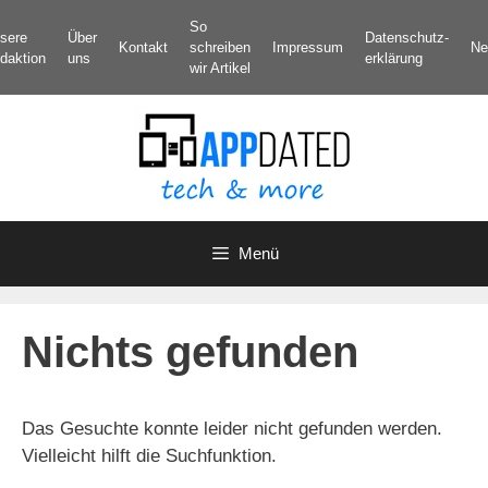
Zum
So
sere
Über
Datenschutz­
Inhalt
Kontakt
schreiben
Impressum
Ne
daktion
uns
erklärung
springen
wir Artikel
Menü
Nichts gefunden
Das Gesuchte konnte leider nicht gefunden werden.
Vielleicht hilft die Suchfunktion.