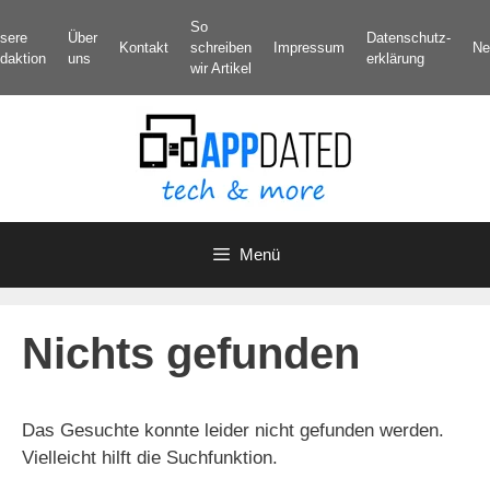
Zum
So
sere
Über
Datenschutz­
Inhalt
Kontakt
schreiben
Impressum
Ne
daktion
uns
erklärung
springen
wir Artikel
Menü
Nichts gefunden
Das Gesuchte konnte leider nicht gefunden werden.
Vielleicht hilft die Suchfunktion.